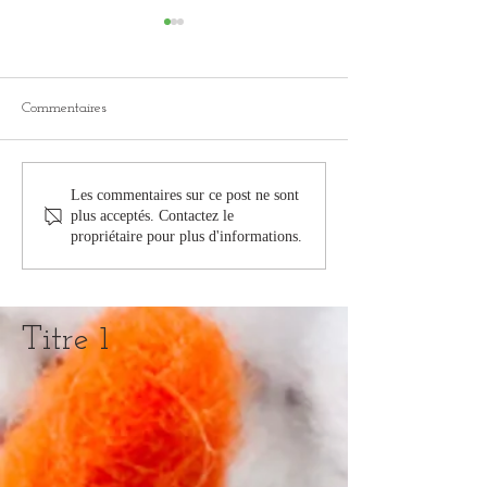
SAVE THE DATE
Information spin
hivernal 2025 - 
Notre marche traditionnelle de
Pour préparer au mie
début d'année aura lieu le samedi
Commentaires
nouvelle saison 2026
28 février 2026 sur les hauteurs
association organise
du Fond-de-Gras à Niederkorn.
des séances de spinn
Les détails de cette organisation
Les commentaires sur ce post ne sont
l'hiver 2025-2026. El
seront publiées en temps utile.
plus acceptés. Contactez le
débuteront le 13 no
propriétaire pour plus d'informations.
et sont prévues jusqu
Titre 1