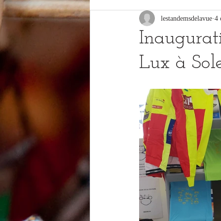
lestandemsdelavue
4 
Inaugurat
Lux à Sol